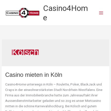
Zum
Main
Casino4Hom
Inhalt
Men
springen
e
Kölsch
Casino mieten in Köln
Casino
mieten
Casino4Home unterwegs in Köln – Roulette, Poker, BlackJack und
in
Craps in der einwohnerstärksten Stadt Nordrhein-Westfalens. Eine
Köln
Firma aus der Immobilienbranche hatte zum Jahresauftakt ihrer
Aussendienstmitarbeiter geladen und so zog es unser Mietcasino
mitten in die schöne Karnevalshochburg. Bei Kölsch und gutem