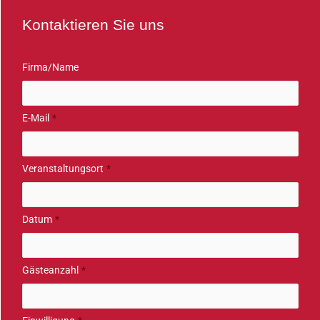
Kontaktieren Sie uns
Datumsformat:TT
Firma/Name
Punkt
MM
Punkt
E-Mail
*
JJJJ
Veranstaltungsort
*
Datum
*
Gästeanzahl
*