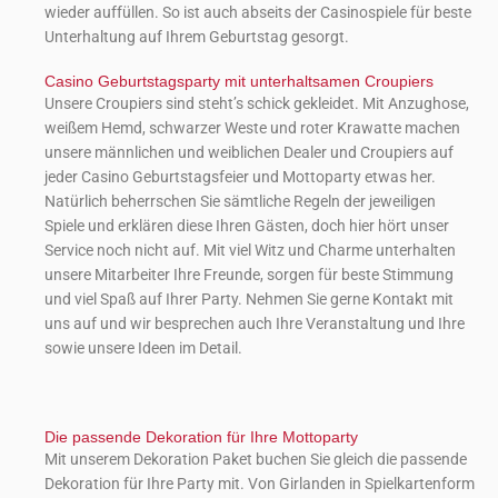
wieder auffüllen. So ist auch abseits der Casinospiele für beste
Unterhaltung auf Ihrem Geburtstag gesorgt.
Casino Geburtstagsparty mit unterhaltsamen Croupiers
Unsere Croupiers sind steht’s schick gekleidet. Mit Anzughose,
weißem Hemd, schwarzer Weste und roter Krawatte machen
unsere männlichen und weiblichen Dealer und Croupiers auf
jeder Casino Geburtstagsfeier und Mottoparty etwas her.
Natürlich beherrschen Sie sämtliche Regeln der jeweiligen
Spiele und erklären diese Ihren Gästen, doch hier hört unser
Service noch nicht auf. Mit viel Witz und Charme unterhalten
unsere Mitarbeiter Ihre Freunde, sorgen für beste Stimmung
und viel Spaß auf Ihrer Party. Nehmen Sie gerne Kontakt mit
uns auf und wir besprechen auch Ihre Veranstaltung und Ihre
sowie unsere Ideen im Detail.
Die passende Dekoration für Ihre Mottoparty
Mit unserem Dekoration Paket buchen Sie gleich die passende
Dekoration für Ihre Party mit. Von Girlanden in Spielkartenform