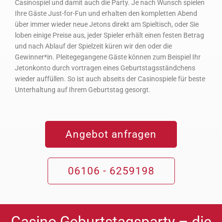
Casinospiel und damit auch die Party. Je nach Wunsch spielen
Ihre Gäste Just-for-Fun und erhalten den kompletten Abend
über immer wieder neue Jetons direkt am Spieltisch, oder Sie
loben einige Preise aus, jeder Spieler erhält einen festen Betrag
und nach Ablauf der Spielzeit küren wir den oder die
Gewinner*in. Pleitegegangene Gäste können zum Beispiel Ihr
Jetonkonto durch vortragen eines Geburtstagsständchens
wieder auffüllen. So ist auch abseits der Casinospiele für beste
Unterhaltung auf Ihrem Geburtstag gesorgt.
Angebot anfragen
06106 - 6259198
Casino Geburtstagsparty – die