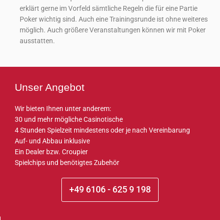
erklärt gerne im Vorfeld sämtliche Regeln die für eine Partie
Poker wichtig sind. Auch eine Trainingsrunde ist ohne weiteres
möglich. Auch größere Veranstaltungen können wir mit Poker
ausstatten.
Unser Angebot
Wir bieten Ihnen unter anderem:
30 und mehr mögliche Casinotische
4 Stunden Spielzeit mindestens oder je nach Vereinbarung
Auf- und Abbau inklusive
Ein Dealer bzw. Croupier
Spielchips und benötigtes Zubehör
+49 6106 - 625 9 198