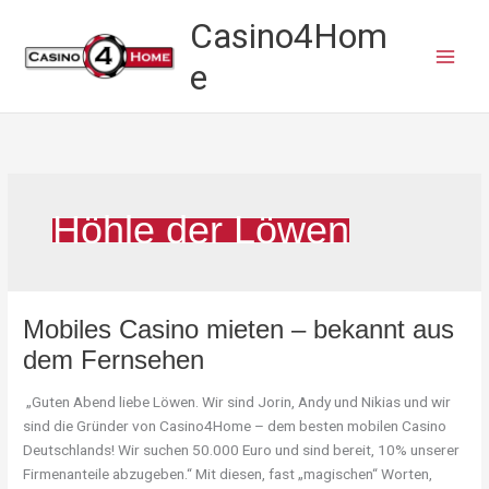
Zum
Main
Casino4Hom
Inhalt
Men
springen
e
Höhle der Löwen
Mobiles Casino mieten – bekannt aus
Mobiles
Casino
dem Fernsehen
mieten
–
„Guten Abend liebe Löwen. Wir sind Jorin, Andy und Nikias und wir
bekannt
sind die Gründer von Casino4Home – dem besten mobilen Casino
aus
Deutschlands! Wir suchen 50.000 Euro und sind bereit, 10% unserer
dem
Firmenanteile abzugeben.“ Mit diesen, fast „magischen“ Worten,